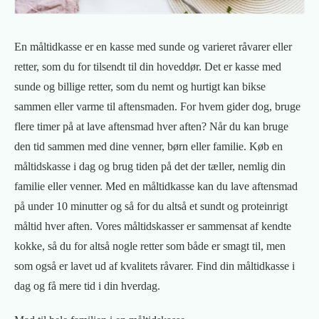
En måltidkasse er en kasse med sunde og varieret råvarer eller
retter, som du for tilsendt til din hoveddør. Det er kasse med
sunde og billige retter, som du nemt og hurtigt kan bikse
sammen eller varme til aftensmaden. For hvem gider dog, bruge
flere timer på at lave aftensmad hver aften? Når du kan bruge
den tid sammen med dine venner, børn eller familie. Køb en
måltidskasse i dag og brug tiden på det der tæller, nemlig din
familie eller venner. Med en måltidkasse kan du lave aftensmad
på under 10 minutter og så for du altså et sundt og proteinrigt
måltid hver aften. Vores måltidskasser er sammensat af kendte
kokke, så du for altså nogle retter som både er smagt til, men
som også er lavet ud af kvalitets råvarer. Find din måltidkasse i
dag og få mere tid i din hverdag.