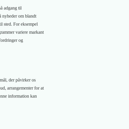
å adgang til
få nyheder om blandt
til sted. For eksempel
rogrammer variere markant
dfordringer og
mål, der påvirker os
bud, arrangementer for at
enne information kan