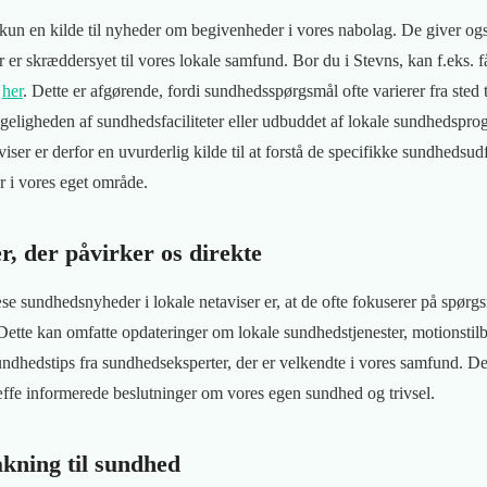
 kun en kilde til nyheder om begivenheder i vores nabolag. De giver ogs
 er skræddersyet til vores lokale samfund. Bor du i Stevns, kan f.eks. 
t
her
. Dette er afgørende, fordi sundhedsspørgsmål ofte varierer fra sted 
ængeligheden af ​​sundhedsfaciliteter eller udbuddet af lokale sundhedsp
aviser er derfor en uvurderlig kilde til at forstå de specifikke sundhedsu
r i vores eget område.
, der påvirker os direkte
se sundhedsnyheder i lokale netaviser er, at de ofte fokuserer på spørgs
 Dette kan omfatte opdateringer om lokale sundhedstjenester, motionstil
dhedstips fra sundhedseksperter, der er velkendte i vores samfund. D
æffe informerede beslutninger om vores egen sundhed og trivsel.
kning til sundhed