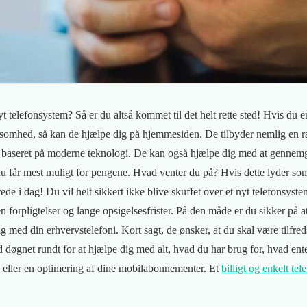
yt telefonsystem? Så er du altså kommet til det helt rette sted! Hvis du er
rksomhed, så kan de hjælpe dig på hjemmesiden. De tilbyder nemlig en r
og baseret på moderne teknologi. De kan også hjælpe dig med at gennem
 får mest muligt for pengene. Hvad venter du på? Hvis dette lyder som
de i dag! Du vil helt sikkert ikke blive skuffet over et nyt telefonsyste
 forpligtelser og lange opsigelsesfrister. På den måde er du sikker på a
dig med din erhvervstelefoni. Kort sagt, de ønsker, at du skal være tilfre
hed døgnet rundt for at hjælpe dig med alt, hvad du har brug for, hvad ent
 eller en optimering af dine mobilabonnementer. Et
billigt og enkelt te