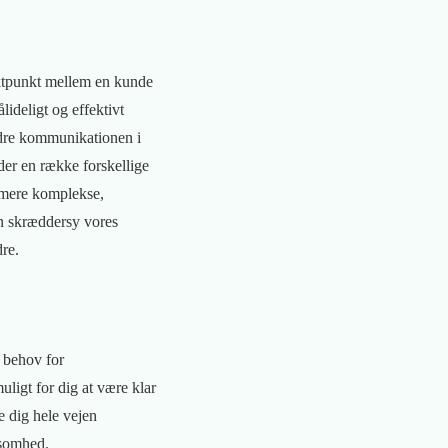
aktpunkt mellem en kunde
lideligt og effektivt
edre kommunikationen i
der en række forskellige
il mere komplekse,
an skræddersy vores
dre.
e behov for
uligt for dig at være klar
e dig hele vejen
ksomhed.