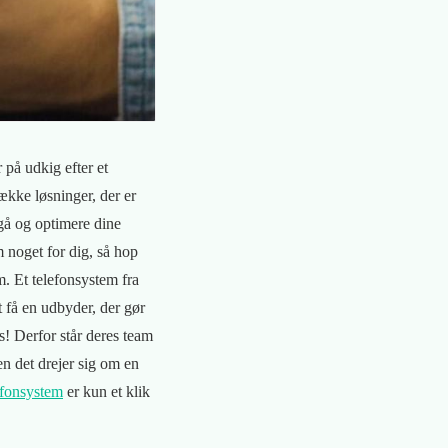
 på udkig efter et
ække løsninger, der er
gå og optimere dine
 noget for dig, så hop
m. Et telefonsystem fra
t få en udbyder, der gør
ds! Derfor står deres team
en det drejer sig om en
lefonsystem
er kun et klik