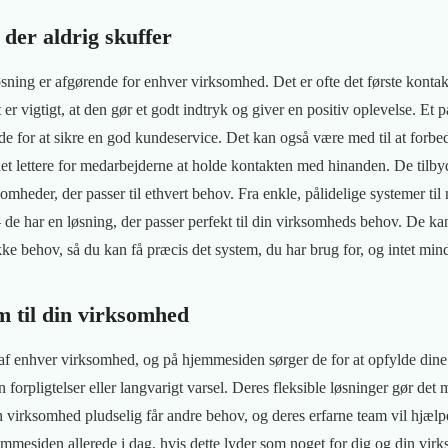
 der aldrig skuffer
øsning er afgørende for enhver virksomhed. Det er ofte det første kont
er vigtigt, at den gør et godt indtryk og giver en positiv oplevelse. Et på
de for at sikre en god kundeservice. Det kan også være med til at forb
t lettere for medarbejderne at holde kontakten med hinanden. De tilby
ksomheder, der passer til ethvert behov. Fra enkle, pålidelige systemer t
– de har en løsning, der passer perfekt til din virksomheds behov. De k
ikke behov, så du kan få præcis det system, du har brug for, og intet min
m til din virksomhed
l af enhver virksomhed, og på hjemmesiden sørger de for at opfylde din
forpligtelser eller langvarigt varsel. Deres fleksible løsninger gør det m
 din virksomhed pludselig får andre behov, og deres erfarne team vil hjælp
mesiden allerede i dag, hvis dette lyder som noget for dig og din vir