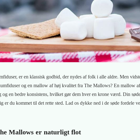
iduser, er en klassisk godbid, der nydes af folk i alle aldre. Men vidste
kumfiduser og en mallow af høj kvalitet fra The Mallows? En mallow af 
ag og en bedre konsistens, hvilket gør dem hver en krone værd. Din søde
ig er du kommet til det rette sted. Lad os dykke ned i de søde fordele 
e Mallows er naturligt flot