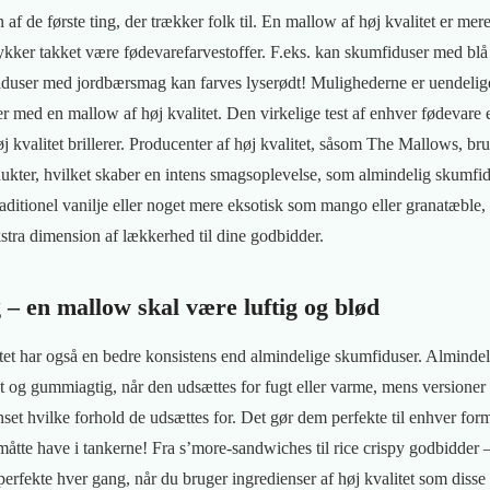
af de første ting, der trækker folk til. En mallow af høj kvalitet er mer
ykker takket være fødevarefarvestoffer. F.eks. kan skumfiduser med bl
iduser med jordbærsmag kan farves lyserødt! Mulighederne er uendelige
r med en mallow af høj kvalitet. Den virkelige test af enhver fødevare
øj kvalitet brillerer. Producenter af høj kvalitet, såsom The Mallows, br
dukter, hvilket skaber en intens smagsoplevelse, som almindelig skumfi
ditionel vanilje eller noget mere eksotisk som mango eller granatæble, v
kstra dimension af lækkerhed til dine godbidder.
g – en mallow skal være luftig og blød
tet har også en bedre konsistens end almindelige skumfiduser. Alminde
tret og gummiagtig, når den udsættes for fugt eller varme, mens versioner 
set hvilke forhold de udsættes for. Det gør dem perfekte til enhver for
åtte have i tankerne! Fra s’more-sandwiches til rice crispy godbidder 
 perfekte hver gang, når du bruger ingredienser af høj kvalitet som diss