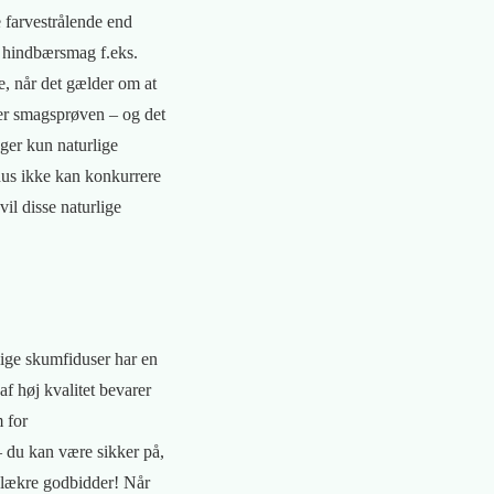
e farvestrålende end
å hindbærsmag f.eks.
, når det gælder om at
 er smagsprøven – og det
uger kun naturlige
dus ikke kan konkurrere
il disse naturlige
lige skumfiduser har en
af høj kvalitet bevarer
m for
– du kan være sikker på,
e lækre godbidder! Når