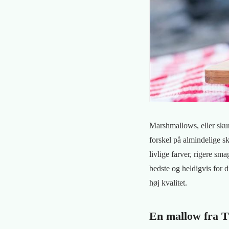
Marshmallows, eller skumf
forskel på almindelige s
livlige farver, rigere sm
bedste og heldigvis for d
høj kvalitet.
En mallow fra Th