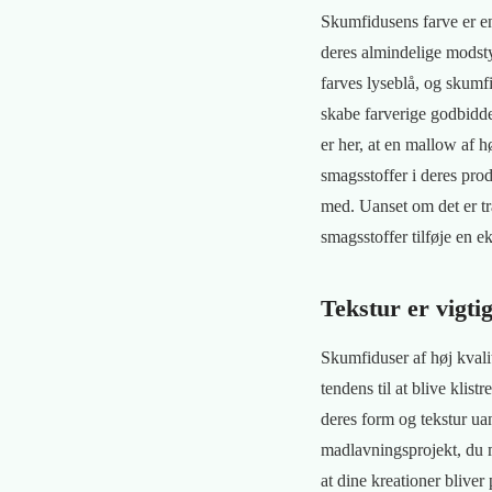
Skumfidusens farve er en 
deres almindelige modst
farves lyseblå, og skumf
skabe farverige godbidde
er her, at en mallow af h
smagsstoffer i deres pro
med. Uanset om det er tra
smagsstoffer tilføje en e
Tekstur er vigti
Skumfiduser af høj kvali
tendens til at blive klis
deres form og tekstur uan
madlavningsprojekt, du m
at dine kreationer bliver