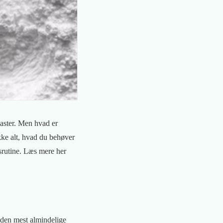
iaster. Men hvad er
ække alt, hvad du behøver
srutine. Læs mere her
e (den mest almindelige