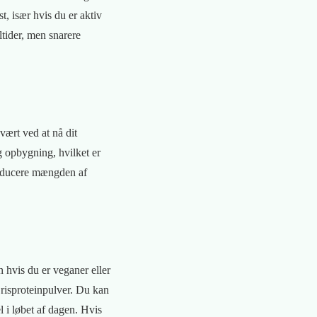
t, især hvis du er aktiv
ltider, men snarere
svært ved at nå dit
g opbygning, hvilket er
 reducere mængden af
 hvis du er veganer eller
r risproteinpulver. Du kan
l i løbet af dagen. Hvis