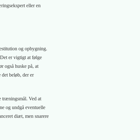
æringsekspert eller en
estitution og opbygning.
et er vigtigt at følge
ør også huske på, at
 det beløb, der er
e træningsmål. Ved at
ene og undgå eventuelle
lanceret diæt, men snarere