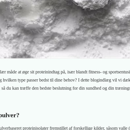
ær måde at øge sit proteinindtag på, især blandt fitness- og sportsentus
g hvilken type passer bedst til dine behov? I dette blogindlæg vil vi d
, så du kan træffe den bedste beslutning for din sundhed og din træning
pulver?
ulverbaseret proteinisolater fremstillet af forskellige kilder, såsom vall