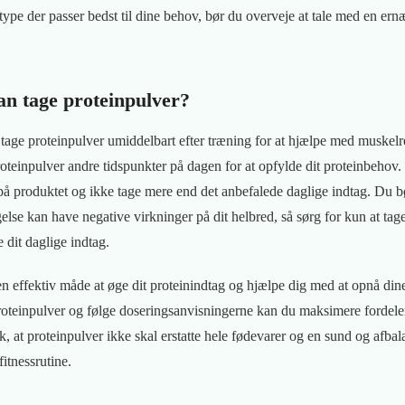
 type der passer bedst til dine behov, bør du overveje at tale med en ern
n tage proteinpulver?
 tage proteinpulver umiddelbart efter træning for at hjælpe med muskelr
teinpulver andre tidspunkter på dagen for at opfylde dit proteinbehov. D
å produktet og ikke tage mere end det anbefalede daglige indtag. Du b
lse kan have negative virkninger på dit helbred, så sørg for kun at tage
 dit daglige indtag.
n effektiv måde at øge dit proteinindtag og hjælpe dig med at opnå din
proteinpulver og følge doseringsanvisningerne kan du maksimere fordel
, at proteinpulver ikke skal erstatte hele fødevarer og en sund og afba
fitnessrutine.