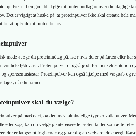
oteinpulver er beregnet til at øge dit proteinindtag udover din daglige kos
ov. Det er vigtigt at huske på, at proteinpulver ikke skal erstatte hele må
 for at opfylde dit proteinbehov.
teinpulver
isk måde at øge dit proteinindtag på, især hvis du er på farten eller har 
nem hele fødevarer. Proteinpulver er også godt for muskelrestitution o
ess- og sportsentusiaster. Proteinpulver kan også hjælpe med vægttab og
ndtager, når du træner.
oteinpulver skal du vælge?
inpulver på markedet, og den mest almindelige type er vallepulver. Men
alle eller soja, kan du vælge plantebaserede proteinkilder som ærte- elle
r, der er langsomt frigivende og giver dig en vedvarende energitilførse