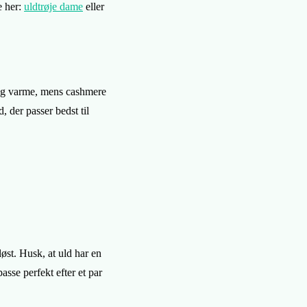
e her:
uldtrøje dame
eller
d og varme, mens cashmere
, der passer bedst til
øst. Husk, at uld har en
passe perfekt efter et par