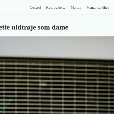
Generel
Kost og helse
Motion
Mental sundhed
rette uldtrøje som dame