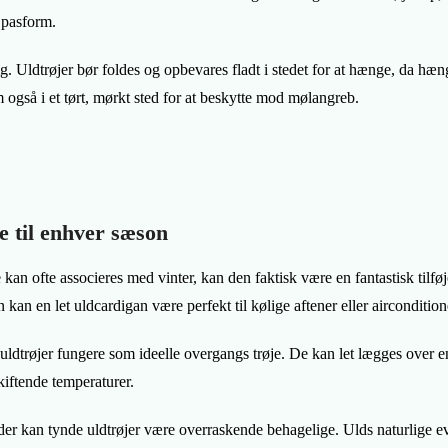
 pasform.
g. Uldtrøjer bør foldes og opbevares fladt i stedet for at hænge, da hæ
også i et tørt, mørkt sted for at beskytte mod mølangreb.
e til enhver sæson
an ofte associeres med vinter, kan den faktisk være en fantastisk tilføj
an en let uldcardigan være perfekt til kølige aftener eller aircondition
n uldtrøjer fungere som ideelle overgangs trøje. De kan let lægges over en
skiftende temperaturer.
er kan tynde uldtrøjer være overraskende behagelige. Ulds naturlige evn