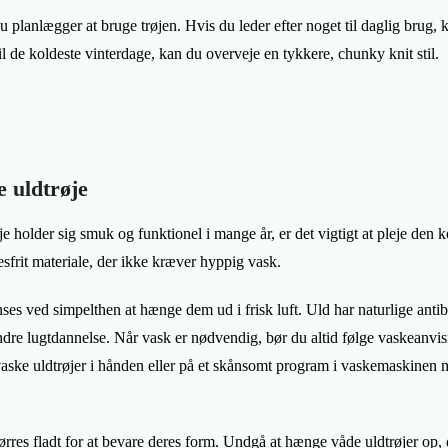
 planlægger at bruge trøjen. Hvis du leder efter noget til daglig brug,
til de koldeste vinterdage, kan du overveje en tykkere, chunky knit stil.
e uldtrøje
øje holder sig smuk og funktionel i mange år, er det vigtigt at pleje den 
sesfrit materiale, der ikke kræver hyppig vask.
ses ved simpelthen at hænge dem ud i frisk luft. Uld har naturlige antib
ndre lugtdannelse. Når vask er nødvendig, bør du altid følge vaskeanvis
 vaske uldtrøjer i hånden eller på et skånsomt program i vaskemaskinen
tørres fladt for at bevare deres form. Undgå at hænge våde uldtrøjer op,