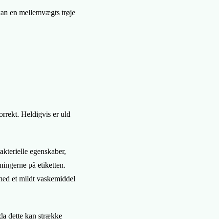
 kan en mellemvægts trøje
korrekt. Heldigvis er uld
akterielle egenskaber,
ningerne på etiketten.
 med et mildt vaskemiddel
 da dette kan strække