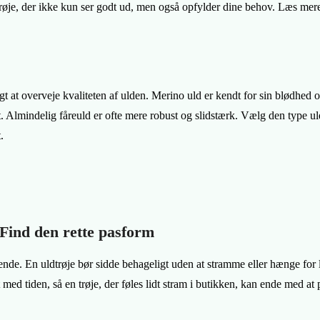
n trøje, der ikke kun ser godt ud, men også opfylder dine behov. Læs mer
tigt at overveje kvaliteten af ulden. Merino uld er kendt for sin blødhe
et. Almindelig fåreuld er ofte mere robust og slidstærk. Vælg den type uld
.
 Find den rette pasform
nde. En uldtrøje bør sidde behageligt uden at stramme eller hænge for l
dt med tiden, så en trøje, der føles lidt stram i butikken, kan ende med at 