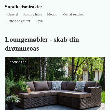
Sundhedsmirakler
Generel
Kost og helse
Motion
Mental sundhed
Sunde opskrifter
Søvn
Loungemøbler - skab din
drømmeoas